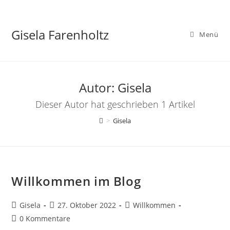
Zum
Inhalt
Gisela Farenholtz
springen
Menü
Autor:
Gisela
Dieser Autor hat geschrieben 1 Artikel
>
Gisela
Willkommen im Blog
Beitrags-
Beitrag
Beitrags-
Gisela
27. Oktober 2022
Willkommen
Autor:
veröffentlicht:
Kategorie:
Beitrags-
0 Kommentare
Kommentare: