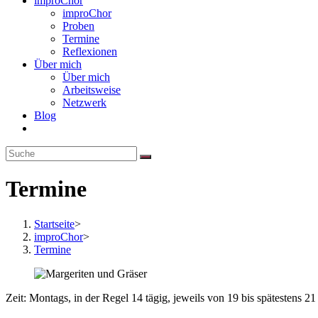
improChor
improChor
Proben
Termine
Reflexionen
Über mich
Über mich
Arbeitsweise
Netzwerk
Blog
Termine
Startseite
>
improChor
>
Termine
Zeit: Montags, in der Regel 14 tägig, jeweils von 19 bis spätestens 2