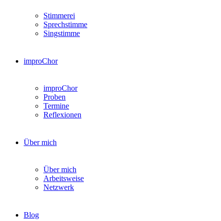
Stimmerei
Sprechstimme
Singstimme
improChor
improChor
Proben
Termine
Reflexionen
Über mich
Über mich
Arbeitsweise
Netzwerk
Blog