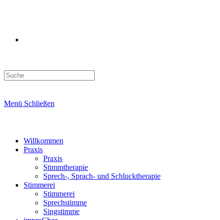
Search
this
website
Menü
Schließen
Willkommen
Praxis
Praxis
Stimmtherapie
Sprech-, Sprach- und Schlucktherapie
Stimmerei
Stimmerei
Sprechstimme
Singstimme